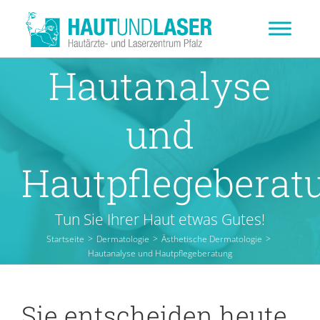
Zum
Inhalt
springen
Hautanalyse
und
Hautpflegeberat
Tun Sie Ihrer Haut etwas Gutes!
Startseite
>
Dermatologie
>
Ästhetische Dermatologie
>
Hautanalyse und Hautpflegeberatung
Sie entscheiden heute