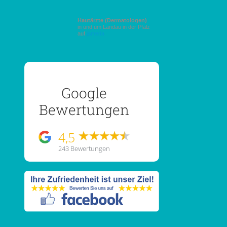
Hautärzte (Dermatologen)
in und um Landau in der Pfalz
auf
jameda
Google
Bewertungen
4,5
243 Bewertungen