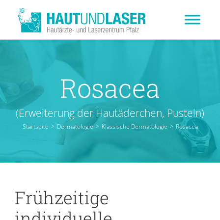
Zum
Inhalt
springen
Rosacea
(Erweiterung der Hautäderchen, Pusteln)
Startseite
>
Dermatologie
>
Klassische Dermatologie
>
Rosacea
Frühzeitige
individuelle