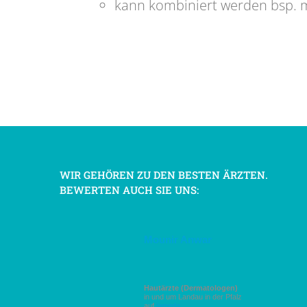
kann kombiniert werden bsp. mi
WIR GEHÖREN ZU DEN BESTEN ÄRZTEN.
BEWERTEN AUCH SIE UNS:
Mounir Anwar
Hautärzte (Dermatologen)
in und um Landau in der Pfalz
auf
jameda