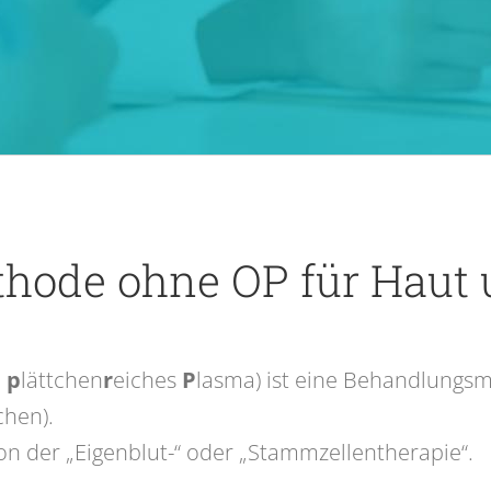
thode ohne OP für Haut 
:
p
lättchen
r
eiches
P
lasma) ist eine Behandlungsm
chen).
n der „Eigenblut-“ oder „Stammzellentherapie“.