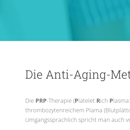
Die Anti-Aging-Me
Die
PRP
-Therapie (
P
latelet
R
ich
P
lasma
thrombozytenreichem Plama (Blutplätt
Umgangssprachlich spricht man auch vo