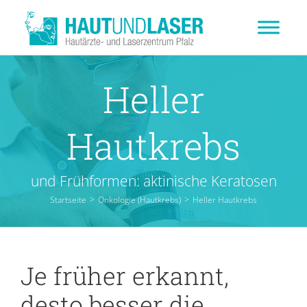
Zum
Inhalt
springen
Heller
Hautkrebs
und Frühformen: aktinische Keratosen
Startseite
>
Onkologie (Hautkrebs)
>
Heller Hautkrebs
Je früher erkannt,
desto besser die